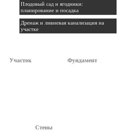
Плодовый сад и ягодники:
планирование и посадка
Дренаж и ливневая канализация на
участке
Участок
Фундамент
Стратегия выбора
Какой фундамент лучше выбрать
Документы
Ленточный - плюсы и минусы
Геология и рельеф
Плитный - когда стоит делать
Коммуникации и инфраструктура
Свайный или винтовой фундамент
Экология и окружение
Ошибки при строительстве
Практические советы и риски
Стены